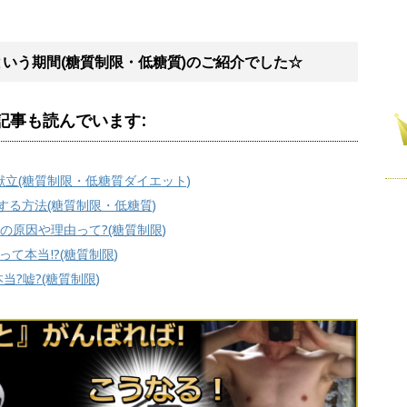
いう期間(糖質制限・低糖質)のご紹介でした☆
記事も読んでいます:
立(糖質制限・低糖質ダイエット)
する方法(糖質制限・低糖質)
の原因や理由って?(糖質制限)
て本当!?(糖質制限)
?嘘?(糖質制限)