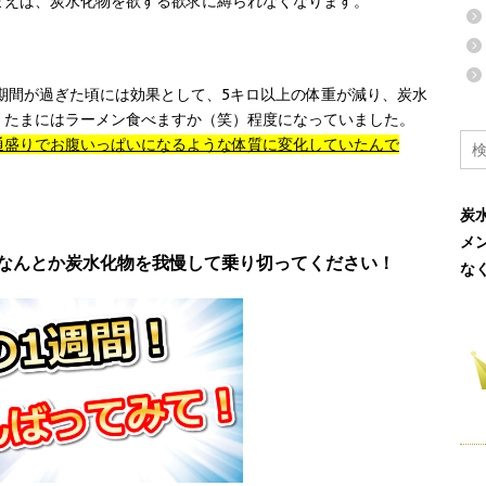
まえば、炭水化物を欲する欲求に縛られなくなります。
う期間が過ぎた頃には効果として、5キロ以上の体重が減り、炭水
、たまにはラーメン食べますか（笑）程度になっていました。
通盛りでお腹いっぱいになるような体質に変化していたんで
炭
メ
なんとか炭水化物を我慢して乗り切ってください！
な