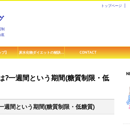
トップページ
ト
グ
質制
徹底
ップ】
炭水化物ダイエットの秘訣…
CONTACT
N
は?一週間という期間(糖質制限・低
一週間という期間(糖質制限・低糖質)