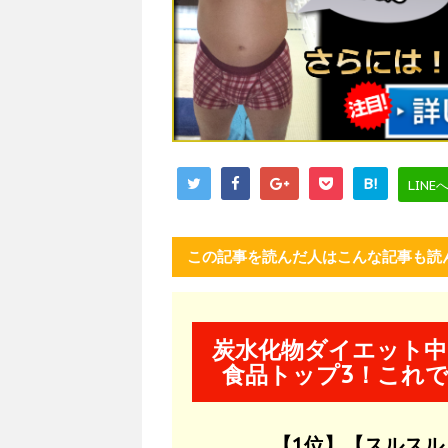
B!
LINE
この記事を読んだ人はこんな記事も読
炭水化物ダイエット中
食品トップ3！これで
【1位】【スルス