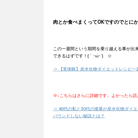
肉とか食べまくってOKですのでとに
この一週間という期間を乗り越える事が出
できるはずです！(｀･ω･´)ゞ☆
⇒ 【実体験】炭水化物ダイエットレシピ一
※↓こちらはさらに詳細です。よかったら読
⇒ 40代の私と30代の後輩が炭水化物ダイ
バウンドしない秘訣とは？