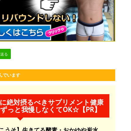
へ送る
んでいます
に絶対摂るべきサプリメント健康
ずっと我慢しなくてOK☆【PR】
ルこうそ】生きてる酵素・おかゆや炭水