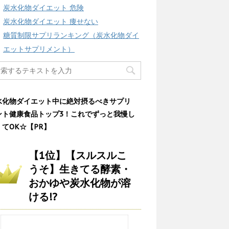
炭水化物ダイエット 危険
炭水化物ダイエット 痩せない
糖質制限サプリランキング（炭水化物ダイ
エットサプリメント）
水化物ダイエット中に絶対摂るべきサプリ
ント健康食品トップ3！これでずっと我慢し
くてOK☆【PR】
【1位】【スルスルこ
うそ】生きてる酵素・
おかゆや炭水化物が溶
ける!?