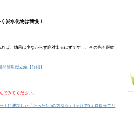
かく炭水化物は我慢！
来れば、効果は少なからず絶対出るはずですし、その先も継続
週間簡単献立編【詳細】
んでみてください。
エットに成功した「たった1つの方法☆」1ヶ月で5キロ痩せてリ